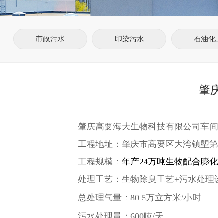
市政污水
印染污水
石油化
肇
肇庆高要海大生物科技有限公司车间
工程地址：肇庆市高要区大湾镇塱第
工程规模：
年产
24
万吨生物配合膨化
处理工艺：生物除臭工艺
+
污水处理
总处理气量：
80.5
万立方米
/
小时
污水处理量：600吨/天